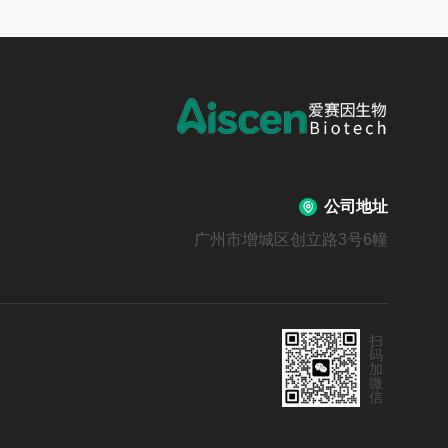
公司地址
广州市增城区创立路3号6幢
扫
码
加
微
信