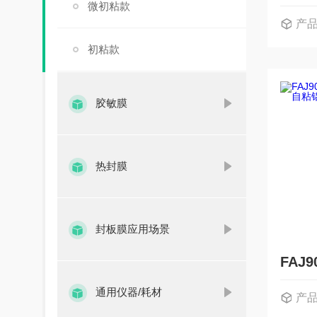
微初粘款
产
初粘款
胶敏膜
热封膜
封板膜应用场景
通用仪器/耗材
产