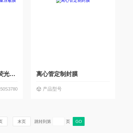
FYY150S3780qPCR荧光定量压敏膜(ABI款)对标ABI-4311971
离心管定制封膜
50S3780
产品型号
页
末页
跳转到第
页