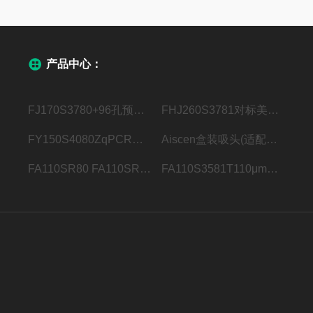
产品中心：
FJ170S3780+96孔预开孔穿刺膜“+”开口
FHJ260S3781对标美国Bio-RadMicroseal B粘性光学封膜
FY150S4080ZqPCR荧光定量压敏膜 手柄双虚线，可撕边
Aiscen盒装吸头(适配瑞宁LTS系列移液器)
FA110SR80 FA110SR115110μm铝箔热封膜 卷膜
FA110S3581T110μm铝箔热封膜 1×12