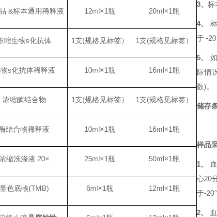
3
、
标
品
&标本通用稀释液
12ml×1瓶
20ml×1瓶
4
、
于
-2
浓缩生物s化抗体
1支(规格见标签）
1支(规格见标签）
5
、
生物
s
化抗体稀释液
10ml×1瓶
16ml×1瓶
际情
数)。
浓缩酶结合物
1支(规格见标签）
1支(规格见标签）
储存
酶结合物稀释液
10ml×1瓶
16ml×1瓶
样品
浓缩洗涤液
20×
25ml×1瓶
50ml×1瓶
1、
心2
显色底物(TMB)
6ml×1瓶
12ml×1瓶
于-20
2、