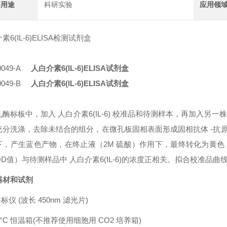
要用途
科研实验
应用领
素6(IL-6)ELISA检测试剂盒
0049-A
人白介素6(IL-6)ELISA试剂盒
0049-B
人白介素6(IL-6)ELISA试剂盒
孔酶标板中，加入
人白介素6(IL-6)
校准品和待测样本，再加入另一株
充分洗涤，去除未结合的组分，在微孔板固相表面形成固相抗体
-抗
下，产生蓝色产物，在终止液（2M 硫酸）作用下，最终转化为黄色，
OD值）与待测样品中
人白介素6(IL-6)
的浓度正相关。拟合校准品曲
器材和试剂
酶标仪
(波长 450nm 滤光片)
7°C 恒温箱(不推荐使用细胞用 CO2 培养箱)