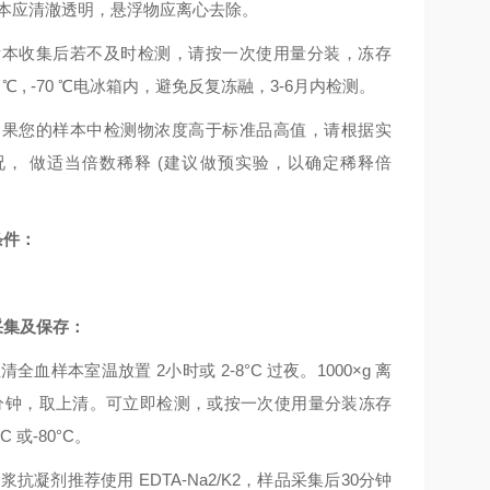
本应清澈透明，悬浮物应离心去除。
标本收集后若不及时检测，请按一次使用量分装，冻存
0 ℃ , -70 ℃电冰箱内，避免反复冻融，3-6月内检测。
如果您的样本中检测物浓度高于标准品高值，请根据实
况，
做适当倍数稀释
(建议做预实验，以确定稀释倍
条件：
采集及保存
：
血清全血样本室温放置
2小时或 2-8°C 过夜。1000×g 离
0分钟，取上清。可立即检测，或按一次使用量分装冻存
°C 或-80°C。
血浆抗凝剂推荐使用
EDTA-Na2/K2，样品采集后30分钟