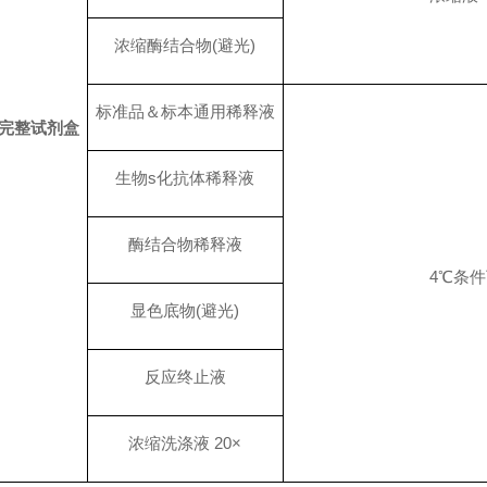
浓缩酶结合物(避光)
标准品＆标本通用稀释液
完整试剂盒
生物
s
化抗体稀释液
酶结合物稀释液
4℃条
显色底物(避光)
反应终止液
浓缩洗涤液
20×