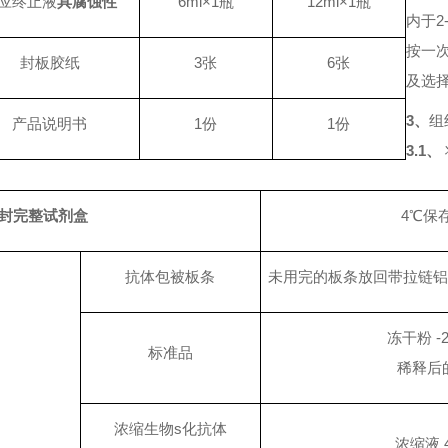
应终止液
具腐蚀性
6ml×1瓶
12ml×1瓶
内于2
按一次
封板胶纸
3张
6张
及选
3、
组
产品说明书
1份
1份
3.1、
封完整试剂盒
4℃保
抗体包被板条
未用完的板条放回带拉链铝
冻干粉
-
标准品
稀释后
浓缩生物
s
化抗体
浓缩液