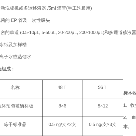
自动洗板机或多道移液器
/5ml 滴管(手工洗板用)
无菌的
EP 管及一次性吸头
精密的单道
(0.5-10μL, 5-50μL, 20-200μL, 200-1000μL)和
水纸及加样槽
离子水或蒸馏水
盒组成：
名称
48Ｔ
96Ｔ
标本
1
、
收
抗体预包被酶标板
8×6
8×12
2
、
冻干标准品
0.5 ng/支×2支
0.5 ng/支×3支
本。