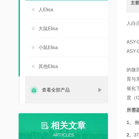
主
人Elisa
人白介
大鼠Elisa
ASY-
小鼠Elisa
ASY-
其他Elisa
的微
育与
催化
查看全部产品
度（
所需
1、
相关文章
2、
3
ARTICLES