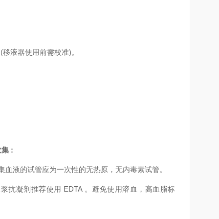
多通道移液器(移液器使用前需校准)。
收集
:
集血液的试管应为一次性的无热原，无内毒素试管。
血浆抗凝剂推荐使用
EDTA 。避免使用溶血，高血脂标