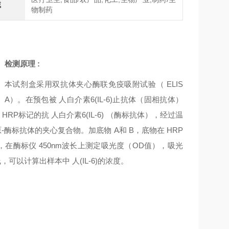
域
物制药
检测原理
:
本试剂盒采用双抗体夹心酶联免疫吸附试验（
ELIS
A）。在预包被
人白介素6(IL-6)
止抗体（固相抗体）
HRP标记的抗
人白介素6(IL-6)
（酶标抗体），经过温
原-酶标抗体的夹心复合物。加底物 A和 B，底物在 HRP
在酶标仪 450nm波长上测定吸光度（OD值），吸光
线，可以计算出样本中
人(IL-6)
的浓度。