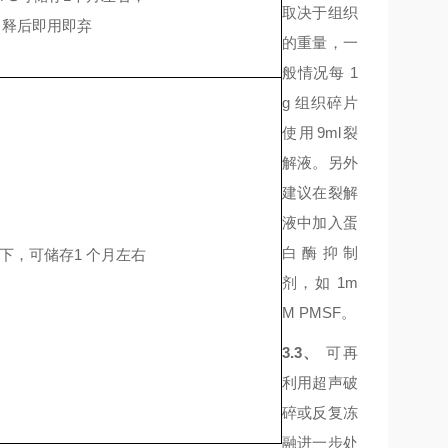
取决于组织
释后即用即弃
的重量，一
般情况每
1
g 组织碎片
使用9ml裂
解液。另外
建议在裂解
液中加入蛋
白酶抑制
件下，可储存1 个月左右
剂，如 1m
M PMSF。
3.3、
可再
利用超声破
碎或反复冻
融进一步处