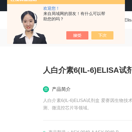
欢迎您！
来自局域网的朋友！有什么可以帮
助您的吗？
当前位置：
首页
产品中心
Elisa试剂盒
人Elis
人白介素6(IL-6)ELISA试
产品简介
人白介素6(IL-6)ELISA试剂盒 爱赛因生物技术(广州)有限公司专注于生物医药、临床诊断、IVD检
测、微流控芯片等领域。