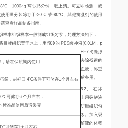
-8°C，1000×g 离心15分钟，取上清。可立即检测，或
使用量分装冻存于-20°C 或-80°C。其他抗凝剂的使用
择请查看样品制备指南。
织样本组织样本一般制成组织匀浆，处理方法如下：
将目标组织置于冰上，用预冷的
PBS缓冲液(0.01M，p
H=7.4)洗涤
去除残留的
存，请在保质期内使用
血液，称重
后备用。
箔袋，封好口
4℃条件下可储存1个月左右
3.2、
在冰
20℃可储存6 个月左右，
上用裂解液
的标准品使用后请丢弃
研磨组织匀
浆。加入裂
解液的体积
4℃可储存1个月左右，