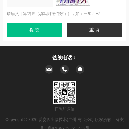
请输入计算结果（填写阿拉伯数字），如：三加四=7
热线电话：
扫码加微信
Copyright © 2026 爱赛因生物技术(广州)有限公司 版权所有 备案
号：
粤ICP备2025515412号