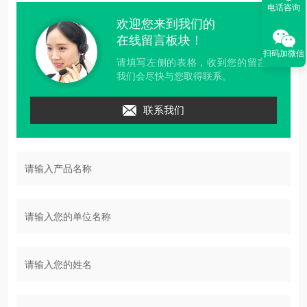
电话咨询
欢迎您来到我们的
在线留言板块！
扫码加微信
请填写左侧的表格，收到您的留言，
我们会尽快与您取得联系。
联系我们