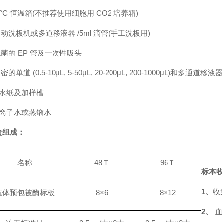
7°C 恒温箱(不推荐使用细胞用 CO2 培养箱)
自动洗板机或多道移液器
/5ml 滴管(手工洗板用)
无菌的
EP 管及一次性吸头
精密的单道
(0.5-10μL, 5-50μL, 20-200μL, 200-1000μL)和
水纸及加样槽
离子水或蒸馏水
盒组成：
名称
48Ｔ
96Ｔ
标本
1
、
收
抗体预包被酶标板
8×6
8×12
2
、