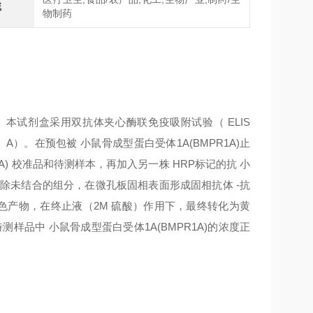
域
物制药
本试剂盒采用双抗体夹心酶联免疫吸附试验（
ELIS
A）。在预包被
小鼠骨成型蛋白受体1A(BMPR1A)
止
A)
校准品和待测样本，再加入另一株
HRP标记的抗
小
去除未结合的组分，在微孔板固相表面形成固相抗体
-抗
蓝色产物，在终止液（2M 硫酸）作用下，最终转化为黄
待测样品中
小鼠骨成型蛋白受体1A(BMPR1A)
的浓度正