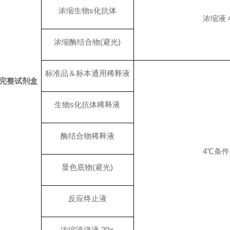
浓缩生物
s
化抗体
浓缩液
浓缩酶结合物(避光)
标准品＆标本通用稀释液
完整试剂盒
生物s化抗体稀释液
酶结合物稀释液
4℃条
显色底物(避光)
反应终止液
浓缩洗涤液 20×