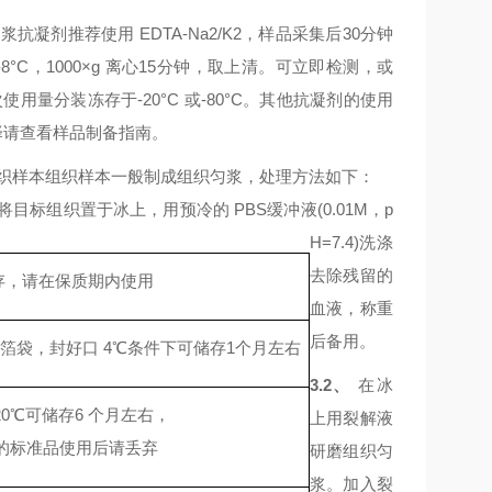
血浆抗凝剂推荐使用
EDTA-Na2/K2，样品采集后30分钟
-8°C，1000×g 离心15分钟，取上清。可立即检测，或
使用量分装冻存于-20°C 或-80°C。其他抗凝剂的使用
择请查看样品制备指南。
织样本组织样本一般制成组织匀浆，处理方法如下：
将目标组织置于冰上，用预冷的
PBS缓冲液(0.01M，p
H=7.4)洗涤
去除残留的
存，请在保质期内使用
血液，称重
后备用。
箔袋，封好口 4℃条件下可储存1个月左右
3.2、
在冰
20℃可储存6 个月左右，
上用裂解液
的标准品使用后请丢弃
研磨组织匀
浆。加入裂