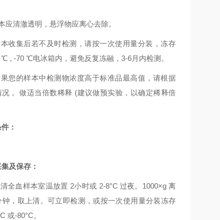
本应清澈透明，悬浮物应离心去除。
标本收集后若不及时检测，请按一次使用量分装，冻存
0 ℃ , -70 ℃电冰箱内，避免反复冻融，3-6月内检测。
如果您的样本中检测物浓度高于标准品最高值，请根据
情况，
做适当倍数稀释
(建议做预实验，以确定稀释倍
条件：
采集及保存
：
血清全血样本室温放置
2小时或 2-8°C 过夜。1000×g 离
0分钟，取上清。可立即检测，或按一次使用量分装冻存
°C 或-80°C。