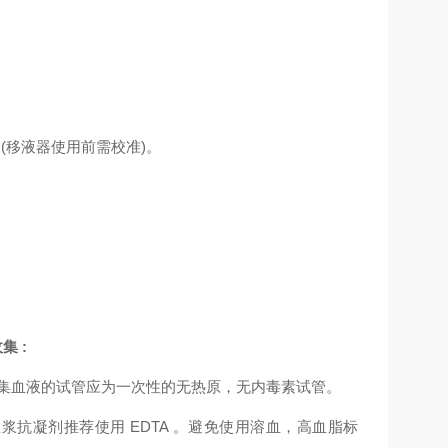
多通道移液器(移液器使用前需校准)。
收集
:
集血液的试管应为一次性的无热原，无内毒素试管。
血浆抗凝剂推荐使用
EDTA 。避免使用溶血，高血脂标