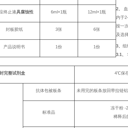
2、
应终止液
具腐蚀性
6ml×1瓶
12ml×1瓶
内于2
按一次
封板胶纸
3张
6张
及选
3、
组
产品说明书
1份
1份
3.1、
封完整试剂盒
4℃保
抗体包被板条
未用完的板条放回带拉链铝
冻干粉
-
标准品
稀释后