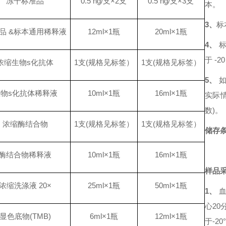
冻干标准品
0.5 ng/支×2支
0.5 ng/支×3支
本。
3
、
标
品 &标本通用稀释液
12ml×1瓶
20ml×1瓶
4
、
于
-2
浓缩生物
s
化抗体
1支(规格见标签）
1支(规格见标签）
5
、
生物
s
化抗体稀释液
10ml×1瓶
16ml×1瓶
实际
数)。
浓缩酶结合物
1支(规格见标签）
1支(规格见标签）
储存
酶结合物稀释液
10ml×1瓶
16ml×1瓶
样品
浓缩洗涤液 20×
25ml×1瓶
50ml×1瓶
1、
心2
显色底物(TMB)
6ml×1瓶
12ml×1瓶
于-20