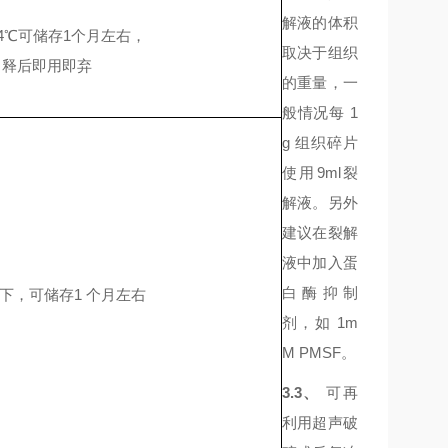
解液的体积
4℃可储存1个月左右，
取决于组织
释后即用即弃
的重量，一
般情况每
1
g 组织碎片
使用9ml裂
解液。另外
建议在裂解
液中加入蛋
白酶抑制
件下，可储存1 个月左右
剂，如 1m
M PMSF。
3.3、
可再
利用超声破