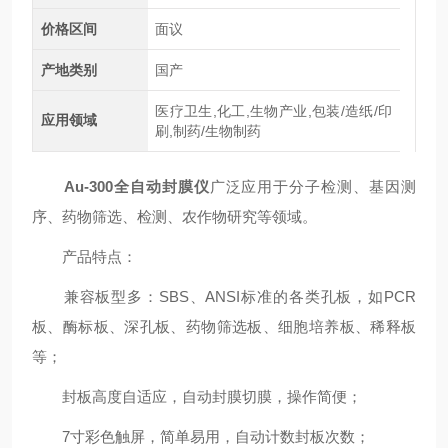
价格区间
面议
产地类别
国产
医疗卫生,化工,生物产业,包装/造纸/印
应用领域
刷,制药/生物制药
Au-300全自动封膜仪
广泛应用于分子检测、基因测
序、药物筛选、检测、农作物研究等领域。
产品特点：
兼容板型多：SBS、ANSI标准的各类孔板，如PCR
板、酶标板、深孔板、药物筛选板、细胞培养板、稀释板
等；
封板高度自适应，自动封膜切膜，操作简便；
7寸彩色触屏，简单易用，自动计数封板次数；