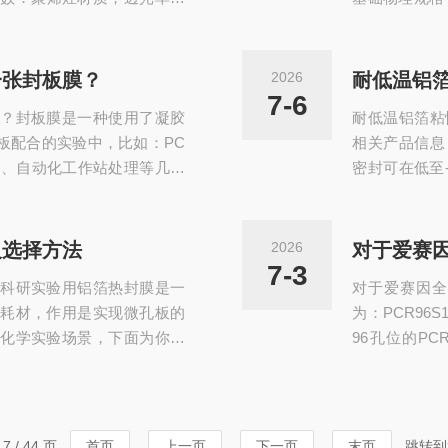
0~120℃，部分耐高温款可耐
内径与设备上
e、无DNase、无热源污染，可
精准可控，满
净要求。‌使用体验‌：自带初
物、避免液体
一张封板膜？
2026
耐低温铝
反复撕封，操作简便无需额
现牢固密封，
7-6
？封板膜是一种使用了凝胶
耐低温铝箔粘
兼容性‌：无DN
孔板配合的实验中，比如：PC
相关产品信息
储存、自动化工作站处理等几乎
密封‌可在低至
保封板膜与96/384孔板亲
普通封板膜脆
操作小知识，是用规范、易
期冻存与低温
正确贴法，避免实验中出现
免化学发光底
及选择方法
2026
对于爱赛因
准备耗材与工具‌：适配规格
氧化变性，维
7-3
科研实验用铝箔热封膜是一
对于爱赛因全
O等有机溶剂，无
耗材，作用是实现微孔板的
为：PCR96
化学实验场景，下面为你详
96孔位的PC
铝箔热封膜主要用于密封PC
材，起到防蒸
‌‌‌可撕型‌：密封后能手工或
件。对标hamilt
范围一般在-80℃至90℃，
自动化系统。
：允许移液器枪头或针头反复穿
仪，适用于各
 / 44 页
首页
上一页
下一页
末页
跳转到