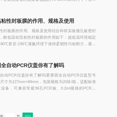
料轴适配，走膜张力均匀不打滑。透气性能‌：透气孔径
足细胞培养所需的气体交换需求，同时能有效阻挡微生
蒸发渗漏。冷封适配性‌：无需加热即可通过设备压合实
箔粘性封板膜的作用、规格及使用
压合后粘性稳定，不会出现冷封翘边、漏液问题。材质
性封板膜的作用、规格及使用结合科研实验微孔板密封
ase/RNase、无热源，适配...
，耐低温铝箔粘性封板膜的作用如下：‌超低温环境稳定
-80℃甚至-196℃液氮环境下保持柔韧性与粘附力，避免
化脱胶，防止样本冻干、泄漏和交叉污染，适配样本长
运输。‌高效避光隔氧防护‌遮光率超90%，可阻隔光线避
物、荧光染料光降解，同时隔绝湿气与氧气，防止蛋白
全自动PCR仪盖你有了解吗
持样本活性与检测信号稳定。‌适配多类科研场景‌耐DMS
自动PCR仪盖你有了解吗爱赛因全自动PCR仪盖型号
DNA/RNA酶污染...
S1尺寸为127mm×84mm，包装规格为20块/箱，适配标准
R设备，可兼容常规96孔PCR板、0.2ml规格的PCR耗
发、密封防护的作用，是自动化PCR实验的常用配套配
on814300型号，适配hamiltonon-deckthermalcycler等
全自动封膜仪是一台操作简单、性能可靠的全自动封膜
种微孔板，封板高度自适应，封膜温...
第
页