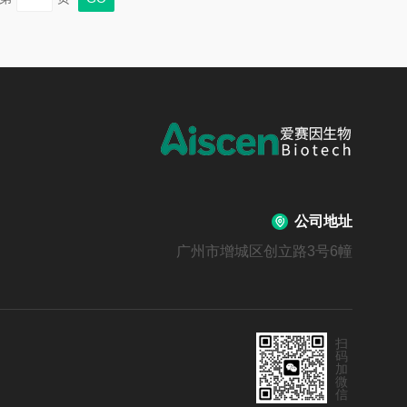
公司地址
广州市增城区创立路3号6幢
扫
码
加
微
信