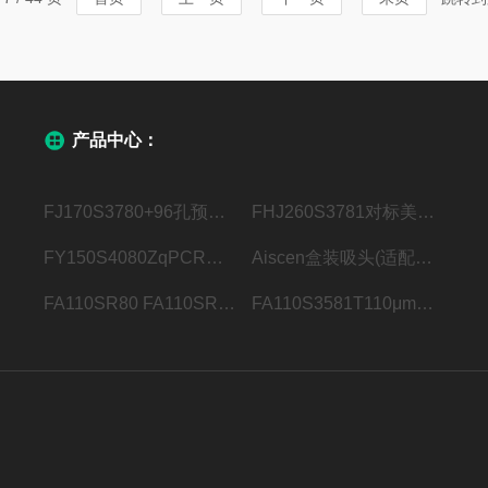
产品中心：
FJ170S3780+96孔预开孔穿刺膜“+”开口
FHJ260S3781对标美国Bio-RadMicroseal B粘性光学封膜
FY150S4080ZqPCR荧光定量压敏膜 手柄双虚线，可撕边
Aiscen盒装吸头(适配瑞宁LTS系列移液器)
FA110SR80 FA110SR115110μm铝箔热封膜 卷膜
FA110S3581T110μm铝箔热封膜 1×12