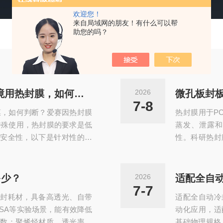
欢迎您！
来自局域网的朋友！有什么可以帮
助您的吗？
-80℃超低温长期冻存、液氮环境用热封膜，如何判断？
2026
微孔板封
7-8
封膜，如何判断？爱赛因热封膜
热封膜用于P
特殊使用，热封膜的要求是低
蒸发、泄露
安全性，以下是针对性的选
性。科研热封
‌：必须覆盖‌-196℃（液
别于普通工业
持柔韧性，不会出现脆化、龟
适配PCR、
封后需耐受-0.1MPa负压
发、交叉污染
多少？
2026
适配全自
冰晶升华导致的样本干涸，杜
护‌：通过热
7-7
封耗材，具备高透光、自带
适配全自动冷
染，保障PCR
ISA等实验场景，能有效降低
动化应用，适
数‌：聚烯烃材质，透光率普
基础物理规格‌