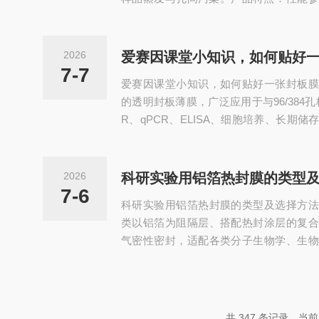
遍≥90%，蒸发率≤3%，常规耐温范围-4
受150℃高温循环。‌洁净属性‌：无RNas
按需进行EO灭菌处理，适配生物实验的洁
2026
爱赛因课堂小知识，如何贴好
粘，易撕贴不残胶，不溢胶、不卷曲，可
7-7
爱赛因课堂小知识，如何贴好一张封板膜
外热封设备。...
的透明封板薄膜，广泛应用于与96/384
R、qPCR、ELISA、细胞培养、长期
所有的实验都会用到。它起的主要作用是确
密贴合，以防液体蒸发。这是实验室基础
上手的步骤，让学习者快速掌握封板膜的
2026
科研实验用铝箔热封膜的类型
液体蒸发、漏液、污染等问题。一、课前
7-6
科研实验用铝箔热封膜的类型及选择方法
的封板膜、96/384孔板、无粉手套...
类以铝箔为阻隔层、搭配热封涂层的复合
气密性密封，适配各类分子生物学、生物
细介绍相关类型和选型方法：实验室里的
R板、微孔板和深孔板，看您需要什么功能。‌
机械移除，适合需要频繁开盖的实验，温度
配合加压加热盖可达110℃。‌可穿刺型‌
共 347 条记录，当前 7