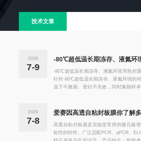
技术文章
2026
7-9
-80℃超低温长期冻存、液氮环境‌用热
针对-80℃超低温长期冻存、液氮环境的
温下不脆裂、密封不失效，同时兼顾样本
型要点和推荐方案：一、性能要求耐温范围
氮）至-80℃‌区间，在超低温环境下保
裂、脱胶问题，避免样本暴露。密封强度‌：热
2026
爱赛因高透自粘封板膜你了解
30分钟以上，长期储存过程中不会出现
7-8
高透自粘封板膜是实验室常用的微孔板密
绝孔间交叉污染。生物安全性‌...
粘性的特性，广泛适配PCR、qPCR、EL
样品蒸发与孔间污染。产品特点：‌性能参