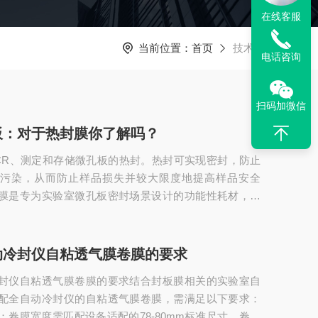
在线客服
当前位置：
首页
技术文章
电话咨询
扫码加微信
板：对于热封膜你了解吗？
CR、测定和存储微孔板的热封。热封可实现密封，防止
和污染，从而防止样品损失并较大限度地提高样品安全
膜是专为实验室微孔板密封场景设计的功能性耗材，区
包装热封膜，作用是通过加热加压实现微孔板的密封，
生物检测、样本存储等各类科研实验需求，避免样本蒸
，保障实验结果的稳定性与可重复性。作用：‌密封防
动冷封仪自粘透气膜卷膜的要求
压实现微孔板密封，杜绝样品蒸发、泄漏与孔间交叉污
封仪自粘透气膜卷膜的要求结合封板膜相关的实验室自
、检测实验数据的准确性，同时避免存储过程中样品...
配全自动冷封仪的自粘透气膜卷膜，需满足以下要求：
：卷膜宽度需匹配设备适配的78-80mm标准尺寸，卷芯