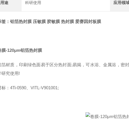
要用途
科研使用
应用领
：铝箔热封膜 压敏膜 胶敏膜 热封膜 爱赛因封板膜
卷膜-120μm铝箔热封膜
材质，印刷绿色面易于区分热封面;易揭，可水浴、金属浴，密封强
学研究使用!
Ti-0590、VITL-V901001;