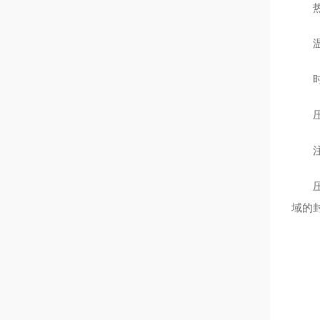
热封
温度‌
时间
压力
注：
压敏
域的