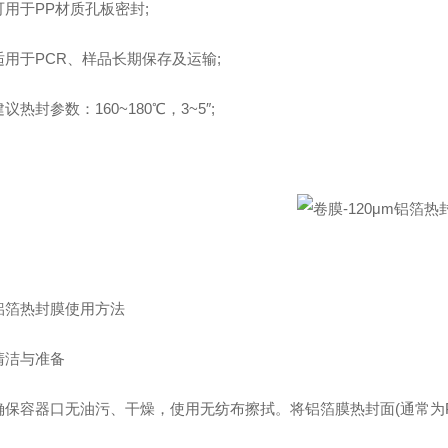
于PP材质孔板密封;
于PCR、样品长期保存及运输;
封参数：160~180℃，3~5″;
热封膜使用方法
与准备‌
容器口无油污、干燥，使用无纺布擦拭。将铝箔膜热封面(通常为P