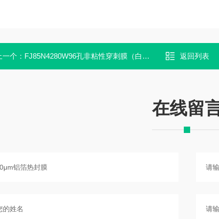
上一个：
FJ85N4280W96孔非粘性穿刺膜（白色）
返回列表
在线留