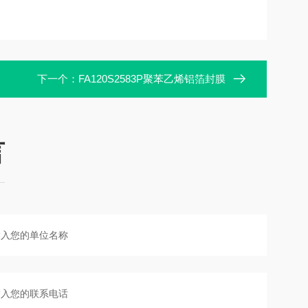
下一个：
FA120S2583P聚苯乙烯铝箔封膜
言