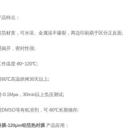
品特点：
材质，可水浴、金属浴不爆裂，两边印刷易于区分正反面;
开，密封性强;
度-80~120℃;
0℃高温烘烤30天以上;
.1Mpa，30min以上负压测试;
MSO等有机溶剂，可-80℃长期储存;
卷膜-120μm铝箔热封膜
产品应用：