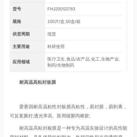
货号
FHJ200S3783
规格
100片/盒,50盒/箱
供货周期
现货
主要用途
科研使用
医疗卫生,食品/农产品,化工,生物产业,
应用领域
制药/生物制药
耐高温高粘封板膜
爱赛因耐高温粘性封板膜高粘性，易封膜，易剥离，
可反复撕封;透光率高、医用级聚丙烯胶;
耐高温高粘封板膜‌是一种专为高温实验设计的高性能