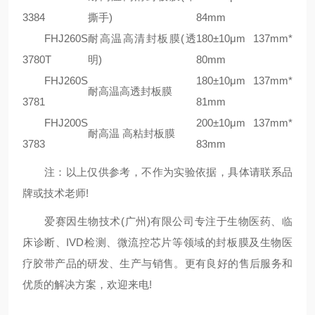
3384
撕手)
84mm
‌FHJ260S
耐高温高清封板膜(透
180±10μm 137mm*
3780T
明)
80mm
‌FHJ260S
180±10μm 137mm*
耐高温高透封板膜
3781
81mm
‌FHJ200S
200±10μm 137mm*
耐高温 高粘封板膜
3783
83mm
注：以上仅供参考，不作为实验依据，具体请联系品
牌或技术老师!
爱赛因生物技术(广州)有限公司专注于生物医药、临
床诊断、IVD检测、微流控芯片等领域的封板膜及生物医
疗胶带产品的研发、生产与销售。更有良好的售后服务和
优质的解决方案，欢迎来电!