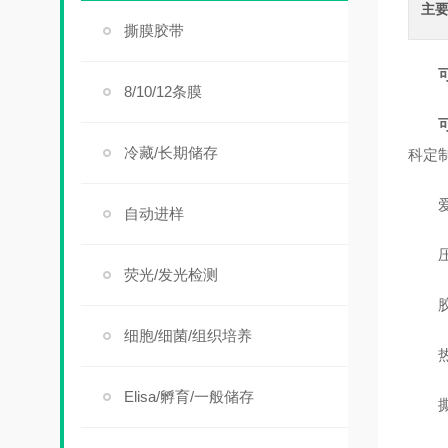
主
撕膜胶带
8/10/12条膜
冷藏/长期储存
科定
爱赛
自动进样
压
荧光/发光检测
胶
细胞/细菌/组织培养
热
Elisa/孵育/一般储存
撕