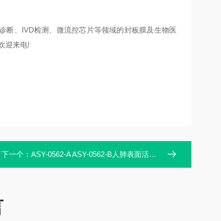
诊断、IVD检测、微流控芯片等领域的封板膜及生物医
欢迎来电!
下一个：
ASY-0562-A ASY-0562-B人肺表面活性物质相关蛋白B(SP-B)试剂盒
言