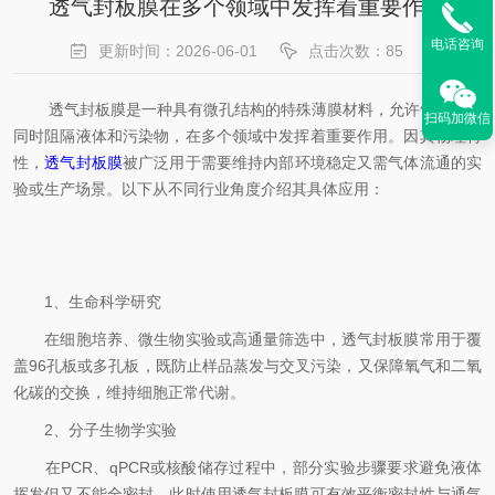
透气封板膜在多个领域中发挥着重要作用
电话咨询
更新时间：2026-06-01
点击次数：85
透气封板膜是一种具有微孔结构的特殊薄膜材料，允许气体交换
扫码加微信
同时阻隔液体和污染物，在多个领域中发挥着重要作用。因其物理特
性，
透气封板膜
被广泛用于需要维持内部环境稳定又需气体流通的实
验或生产场景。以下从不同行业角度介绍其具体应用：
1、生命科学研究
在细胞培养、微生物实验或高通量筛选中，透气封板膜常用于覆
盖96孔板或多孔板，既防止样品蒸发与交叉污染，又保障氧气和二氧
化碳的交换，维持细胞正常代谢。
2、分子生物学实验
在PCR、qPCR或核酸储存过程中，部分实验步骤要求避免液体
挥发但又不能全密封。此时使用透气封板膜可有效平衡密封性与通气