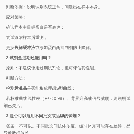
判断依据‌：说明试剂系统正常，问题出在样本本身。
应对策略‌：
确认样本中目标蛋白是否表达；
尝试浓缩样本后重测；
更换
裂解缓冲液
或添加蛋白酶抑制剂防止降解。
2.‌试剂盒过期还能用吗？‌
原则‌：不建议使用过期试剂盒，但可评估其性能。
判断方法‌：
检测
标准品
是否能形成理想S型曲线；
若标准曲线线性差（R² < 0.98）、背景升高或信号减弱，则说明试
剂已失活。
3.‌是否可以混用不同批次或品牌的试剂？‌
答案‌：‌不可以‌。不同批次间抗体浓度、缓冲体系可能存在差异，易
导致数据偏差。