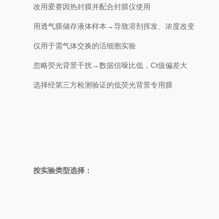
改用‌爱赛因热封膜‌并配合封膜仪使用
‌用透气膜储存液体样本‌→导致溶剂挥发、浓度改变
仅用于需气体交换的活细胞实验
‌忽略荧光背景干扰‌→数据信噪比低，Ct值偏差大
选择经第三方检测验证的‌低荧光背景专用膜
按实验类型选择：