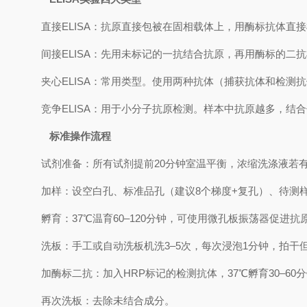
直接ELISA‌：抗原直接包被在固相载体上，用酶标抗体
间接ELISA‌：先用未标记的一抗结合抗原，再用酶标的
夹心ELISA‌：常用类型。使用两种抗体（捕获抗体和检测抗
竞争ELISA‌：用于小分子抗原检测。样本中抗原越多，结
标准操作流程
试剂准备‌：所有试剂提前20分钟室温平衡，浓缩洗涤液若有
加样‌：设空白孔、标准品孔（建议8个梯度+复孔）、待测
孵育‌：37℃温育60–120分钟，可使用微孔板振荡器促进
洗板‌：手工或自动洗板机洗3–5次，每次浸泡1分钟，拍干但
加酶标二抗‌：加入HRP标记的检测抗体，37℃孵育30–60
再次洗板‌：去除未结合成分。