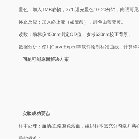
显色‌：加入TMB底物，37℃避光显色10–20分钟，肉眼
终止反应‌：加入终止液（如硫酸），颜色由蓝变黄。
读数‌：酶标仪450nm测定OD值，参考630nm校正背景。
数据分析‌：使用CurveExpert等软件绘制标准曲线，计算
问题可能原因解决方案
实验成功要点
样本处理‌：血清/血浆避免溶血，组织样本需充分匀浆并离
质控标准‌：