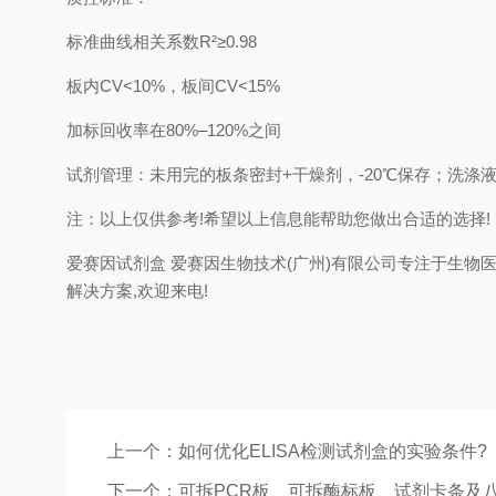
标准曲线相关系数‌R²≥0.98‌
板内CV<10%，板间CV<15%
加标回收率在80%–120%之间
试剂管理‌：未用完的板条密封+干燥剂，-20℃保存；洗涤
注：以上仅供参考!希望以上信息能帮助您做出合适的选择!
爱赛因试剂盒 爱赛因生物技术(广州)有限公司专注于生物
解决方案,欢迎来电!
上一个：
如何优化ELISA检测试剂盒的实验条件?
下一个：
可拆PCR板、可拆酶标板、试剂卡条及