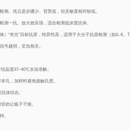
直接检测。优点是步骤少、背景低，但灵敏度相对较低。
二抗检测一抗。放大效应强，适合检测低浓度抗体。
体）“夹住"目标抗原，特异性高，适用于大分子抗原检测（如IL-6、TN
合信号越弱，呈负相关。
结晶需37–40℃水浴溶解。
样本孔，加样时避免接触孔壁。
抗原抗体结合。
‌切勿让板子干燥‌。
分钟。