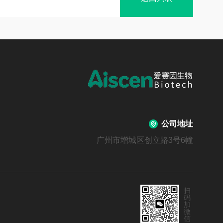
公司地址
广州市增城区创立路3号6幢
扫
码
加
微
信