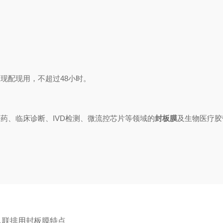
液现配现用，不超过48小时。
医药、临床诊断、IVD检测、微流控芯片等领域的
封板膜
及生物医疗胶
八联排用封板膜特点