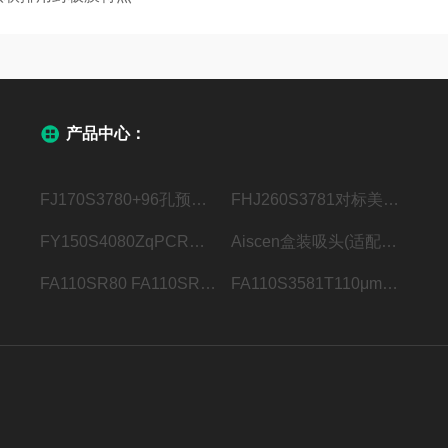
产品中心：
FJ170S3780+96孔预开孔穿刺膜“+”开口
FHJ260S3781对标美国Bio-RadMicroseal B粘性光学封膜
FY150S4080ZqPCR荧光定量压敏膜 手柄双虚线，可撕边
Aiscen盒装吸头(适配瑞宁LTS系列移液器)
FA110SR80 FA110SR115110μm铝箔热封膜 卷膜
FA110S3581T110μm铝箔热封膜 1×12